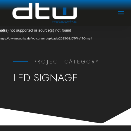
Video-
at(s) not supported or source(s) not found
Player
 https://dtw-networks.de/wp-content/uploads/2025/08/DTW-VITO.mp4
PROJECT CATEGORY
LED SIGNAGE
Video-